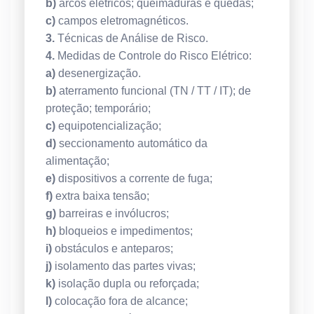
b)
arcos elétricos; queimaduras e quedas;
c)
campos eletromagnéticos.
3.
Técnicas de Análise de Risco.
4.
Medidas de Controle do Risco Elétrico:
a)
desenergização.
b)
aterramento funcional (TN / TT / IT); de
proteção; temporário;
c)
equipotencialização;
d)
seccionamento automático da
alimentação;
e)
dispositivos a corrente de fuga;
f)
extra baixa tensão;
g)
barreiras e invólucros;
h)
bloqueios e impedimentos;
i)
obstáculos e anteparos;
j)
isolamento das partes vivas;
k)
isolação dupla ou reforçada;
l)
colocação fora de alcance;