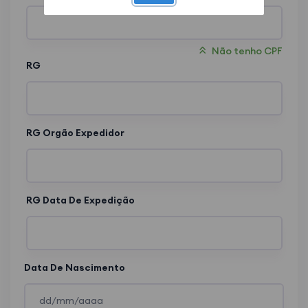
Não tenho CPF
RG
RG Orgão Expedidor
RG Data De Expedição
Data De Nascimento