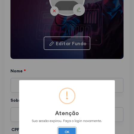
Editar Fundo
Nome
*
Sobrenome
Atenção
Sua sessão expirou. Faça o login novamente.
CPF
OK