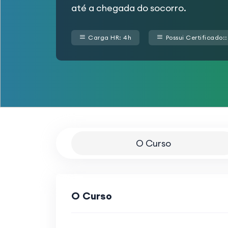
até a chegada do socorro.
Carga HR: 4h
Possui Certificado:
O Curso
O Curso