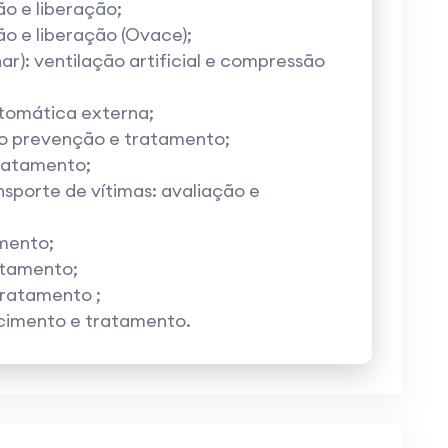
ão e liberação;
ão e liberação (Ovace);
r): ventilação artificial e compressão
utomática externa;
ão prevenção e tratamento;
tratamento;
porte de vítimas: avaliação e
amento;
atamento;
tratamento ;
ecimento e tratamento.