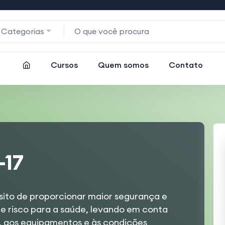
 Categorias
Cursos
Quem somos
Contato
-17
sito de proporcionar maior segurança e
e risco para a saúde, levando em conta
o, aos equipamentos e às condições